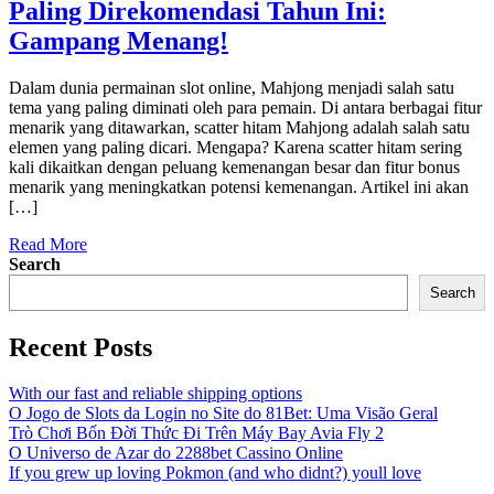
Paling Direkomendasi Tahun Ini:
Gampang Menang!
Dalam dunia permainan slot online, Mahjong menjadi salah satu
tema yang paling diminati oleh para pemain. Di antara berbagai fitur
menarik yang ditawarkan, scatter hitam Mahjong adalah salah satu
elemen yang paling dicari. Mengapa? Karena scatter hitam sering
kali dikaitkan dengan peluang kemenangan besar dan fitur bonus
menarik yang meningkatkan potensi kemenangan. Artikel ini akan
[…]
Read More
Search
Search
Recent Posts
With our fast and reliable shipping options
O Jogo de Slots da Login no Site do 81Bet: Uma Visão Geral
Trò Chơi Bốn Đời Thức Đi Trên Máy Bay Avia Fly 2
O Universo de Azar do 2288bet Cassino Online
If you grew up loving Pokmon (and who didnt?) youll love