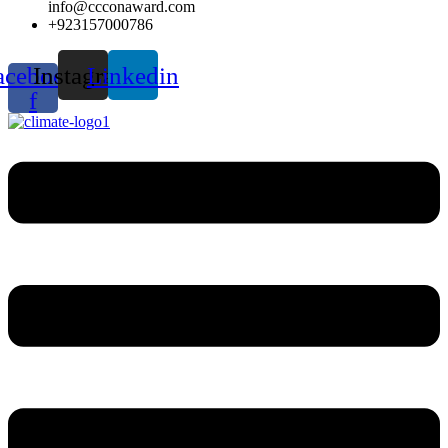
info@ccconaward.com
+923157000786
acebook-
Instagram
Linkedin
f
Menu