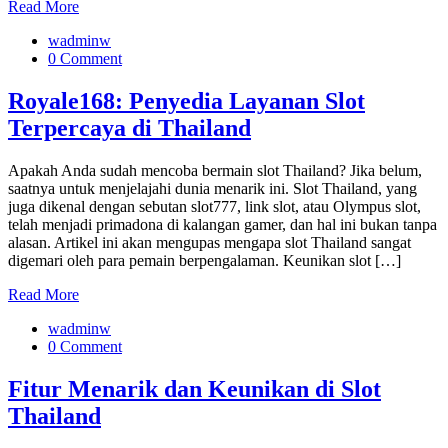
Read More
wadminw
0 Comment
Royale168: Penyedia Layanan Slot
Terpercaya di Thailand
Apakah Anda sudah mencoba bermain slot Thailand? Jika belum,
saatnya untuk menjelajahi dunia menarik ini. Slot Thailand, yang
juga dikenal dengan sebutan slot777, link slot, atau Olympus slot,
telah menjadi primadona di kalangan gamer, dan hal ini bukan tanpa
alasan. Artikel ini akan mengupas mengapa slot Thailand sangat
digemari oleh para pemain berpengalaman. Keunikan slot […]
Read More
wadminw
0 Comment
Fitur Menarik dan Keunikan di Slot
Thailand