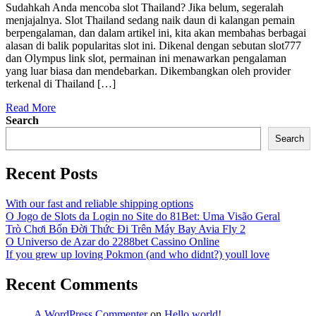
Sudahkah Anda mencoba slot Thailand? Jika belum, segeralah
menjajalnya. Slot Thailand sedang naik daun di kalangan pemain
berpengalaman, dan dalam artikel ini, kita akan membahas berbagai
alasan di balik popularitas slot ini. Dikenal dengan sebutan slot777
dan Olympus link slot, permainan ini menawarkan pengalaman
yang luar biasa dan mendebarkan. Dikembangkan oleh provider
terkenal di Thailand […]
Read More
Search
Search
Recent Posts
With our fast and reliable shipping options
O Jogo de Slots da Login no Site do 81Bet: Uma Visão Geral
Trò Chơi Bốn Đời Thức Đi Trên Máy Bay Avia Fly 2
O Universo de Azar do 2288bet Cassino Online
If you grew up loving Pokmon (and who didnt?) youll love
Recent Comments
A WordPress Commenter
on
Hello world!