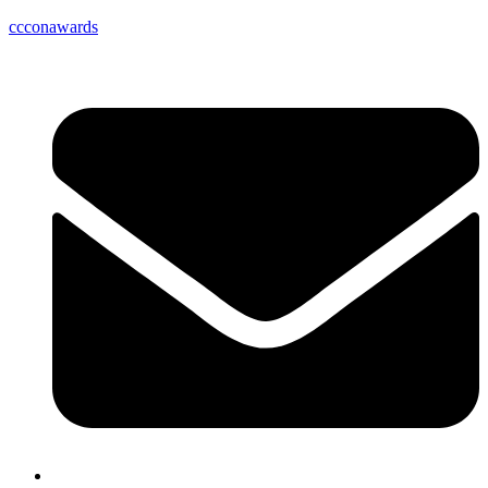
ccconawards