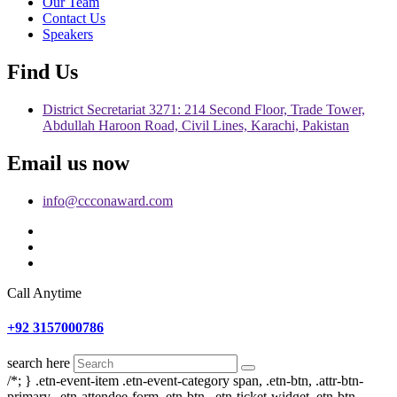
Our Team
Contact Us
Speakers
Find Us
District Secretariat 3271: 214 Second Floor, Trade Tower,
Abdullah Haroon Road, Civil Lines, Karachi, Pakistan
Email us now
info@ccconaward.com
Call Anytime
+92 3157000786
search here
/*; } .etn-event-item .etn-event-category span, .etn-btn, .attr-btn-
primary, .etn-attendee-form .etn-btn, .etn-ticket-widget .etn-btn,