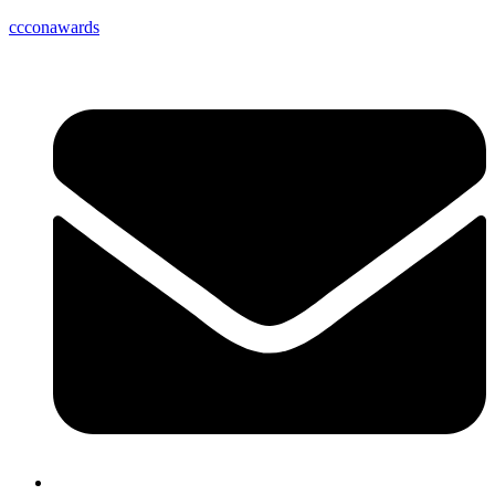
ccconawards