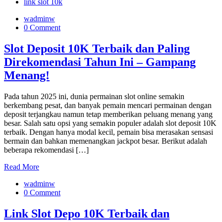
link slot 10k
wadminw
0 Comment
Slot Deposit 10K Terbaik dan Paling
Direkomendasi Tahun Ini – Gampang
Menang!
Pada tahun 2025 ini, dunia permainan slot online semakin
berkembang pesat, dan banyak pemain mencari permainan dengan
deposit terjangkau namun tetap memberikan peluang menang yang
besar. Salah satu opsi yang semakin populer adalah slot deposit 10K
terbaik. Dengan hanya modal kecil, pemain bisa merasakan sensasi
bermain dan bahkan memenangkan jackpot besar. Berikut adalah
beberapa rekomendasi […]
Read More
wadminw
0 Comment
Link Slot Depo 10K Terbaik dan