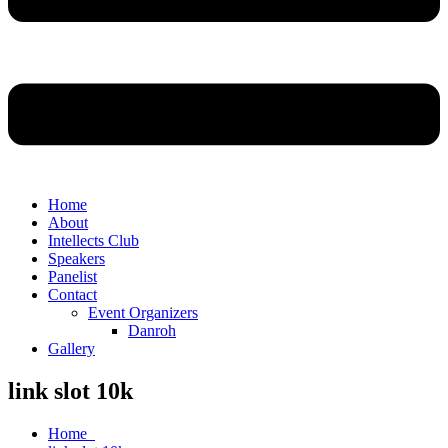
Home
About
Intellects Club
Speakers
Panelist
Contact
Event Organizers
Danroh
Gallery
link slot 10k
Home