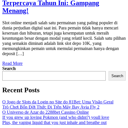
Terpercaya Tahun Ini: Gampang
Menang!
Slot online menjadi salah satu permainan yang paling populer di
dunia perjudian digital saat ini. Para pemain tidak hanya mencari
keseruan dan hiburan, tetapi juga kesempatan untuk meraih
keuntungan besar dengan modal yang relatif kecil. Salah satu pilihan
yang semakin diminati adalah link slot depo 10K, yang
memungkinkan pemain untuk memulai permainan hanya dengan
deposit […]
Read More
Search
Search
Recent Posts
O Jogo de Slots da Login no Site do 81Bet: Uma Visão Geral
Trò Chơi Bốn Đời Thức Đi Trên Máy Bay Avia Fly 2
O Universo de Azar do 2288bet Cassino Online
If you grew up loving Pokmon (and who didnt?) youll love
Plus, the vaping liquid that you just inhale and breathe out