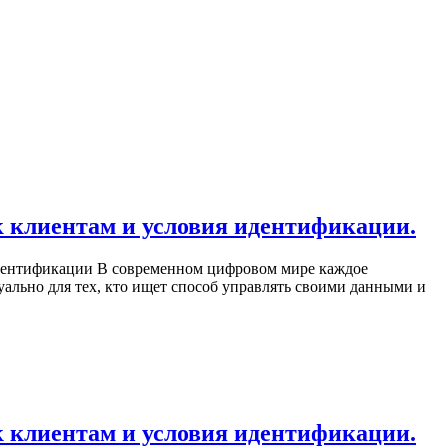
к клиентам и условия идентификации.
идентификации В современном цифровом мире каждое
ально для тех, кто ищет способ управлять своими данными и
к клиентам и условия идентификации.