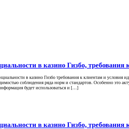
альности в казино Гизбо, требования 
циальности в казино Гизбо требования к клиентам и условия 
имостью соблюдения ряда норм и стандартов. Особенно это акту
нформация будет использоваться и […]
альности в казино Гизбо, требования 