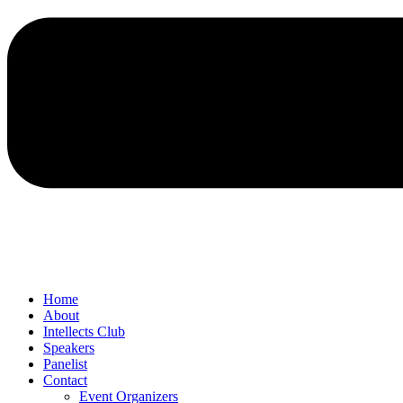
Home
About
Intellects Club
Speakers
Panelist
Contact
Event Organizers