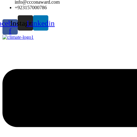
info@ccconaward.com
+923157000786
acebook-
Instagram
Linkedin
f
Menu