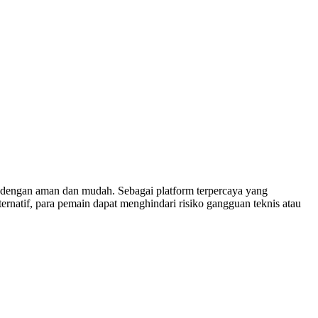
us dengan aman dan mudah. Sebagai platform terpercaya yang
ernatif, para pemain dapat menghindari risiko gangguan teknis atau