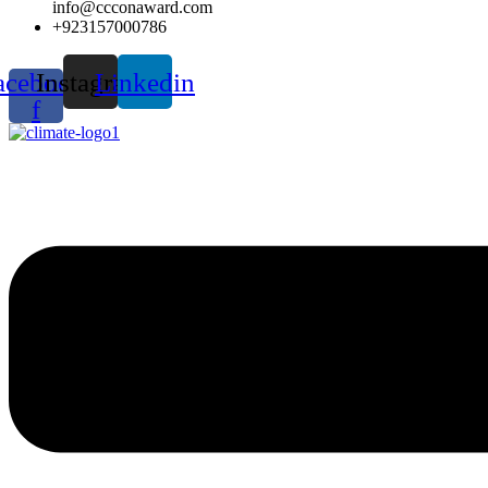
info@ccconaward.com
+923157000786
acebook-
Instagram
Linkedin
f
Menu