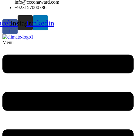
info@ccconaward.com
+923157000786
acebook-
Instagram
Linkedin
f
Menu