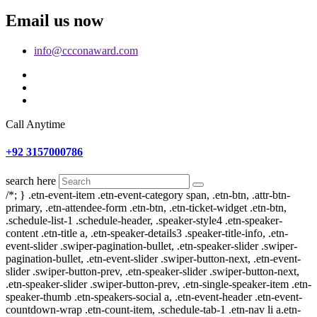
Email us now
info@ccconaward.com
Call Anytime
+92 3157000786
search here
/*; } .etn-event-item .etn-event-category span, .etn-btn, .attr-btn-
primary, .etn-attendee-form .etn-btn, .etn-ticket-widget .etn-btn,
.schedule-list-1 .schedule-header, .speaker-style4 .etn-speaker-
content .etn-title a, .etn-speaker-details3 .speaker-title-info, .etn-
event-slider .swiper-pagination-bullet, .etn-speaker-slider .swiper-
pagination-bullet, .etn-event-slider .swiper-button-next, .etn-event-
slider .swiper-button-prev, .etn-speaker-slider .swiper-button-next,
.etn-speaker-slider .swiper-button-prev, .etn-single-speaker-item .etn-
speaker-thumb .etn-speakers-social a, .etn-event-header .etn-event-
countdown-wrap .etn-count-item, .schedule-tab-1 .etn-nav li a.etn-