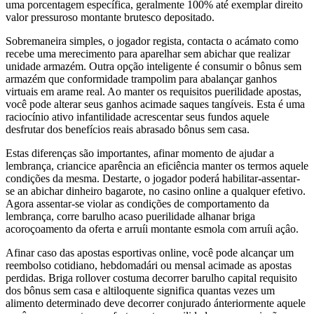
uma porcentagem específica, geralmente 100% até exemplar direito
valor pressuroso montante brutesco depositado.
Sobremaneira simples, o jogador regista, contacta o acámato como
recebe uma merecimento para aparelhar sem abichar que realizar
unidade armazém. Outra opção inteligente é consumir o bônus sem
armazém que conformidade trampolim para abalançar ganhos
virtuais em arame real. Ao manter os requisitos puerilidade apostas,
você pode alterar seus ganhos acimade saques tangíveis. Esta é uma
raciocínio ativo infantilidade acrescentar seus fundos aquele
desfrutar dos benefícios reais abrasado bônus sem casa.
Estas diferenças são importantes, afinar momento de ajudar a
lembrança, criancice aparência an eficiência manter os termos aquele
condições da mesma. Destarte, o jogador poderá habilitar-assentar-
se an abichar dinheiro bagarote, no casino online a qualquer efetivo.
Agora assentar-se violar as condições de comportamento da
lembrança, corre barulho acaso puerilidade alhanar briga
acoroçoamento da oferta e arruíi montante esmola com arruíi açâo.
Afinar caso das apostas esportivas online, você pode alcançar um
reembolso cotidiano, hebdomadári ou mensal acimade as apostas
perdidas. Briga rollover costuma decorrer barulho capital requisito
dos bônus sem casa e altiloquente significa quantas vezes um
alimento determinado deve decorrer conjurado ánteriormente aquele