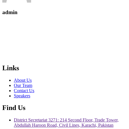
admin
Links
About Us
Our Team
Contact Us
Speakers
Find Us
District Secretariat 3271: 214 Second Floor, Trade Tower,
Abdullah Haroon Road, Civil Lines, Karachi, Pakistan