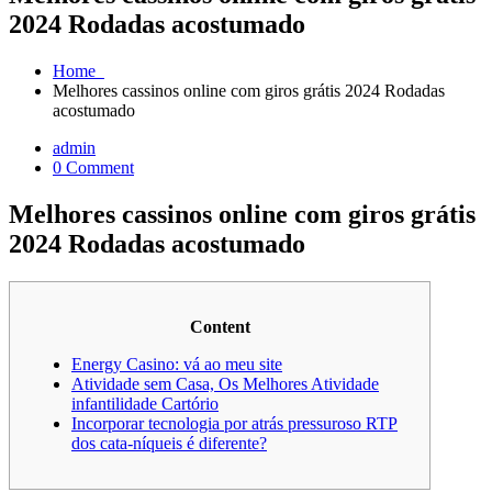
2024 Rodadas acostumado
Home
Melhores cassinos online com giros grátis 2024 Rodadas
acostumado
admin
0 Comment
Melhores cassinos online com giros grátis
2024 Rodadas acostumado
Content
Energy Casino: vá ao meu site
Atividade sem Casa, Os Melhores Atividade
infantilidade Cartório
Incorporar tecnologia por atrás pressuroso RTP
dos cata-níqueis é diferente?