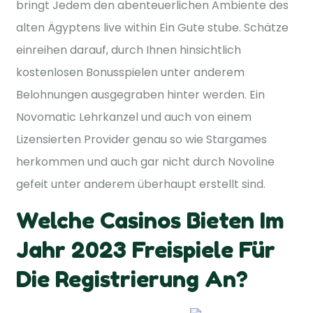
bringt Jedem den abenteuerlichen Ambiente des
alten Ägyptens live within Ein Gute stube. Schätze
einreihen darauf, durch Ihnen hinsichtlich
kostenlosen Bonusspielen unter anderem
Belohnungen ausgegraben hinter werden. Ein
Novomatic Lehrkanzel und auch von einem
Lizensierten Provider genau so wie Stargames
herkommen und auch gar nicht durch Novoline
gefeit unter anderem überhaupt erstellt sind.
Welche Casinos Bieten Im
Jahr 2023 Freispiele Für
Die Registrierung An?