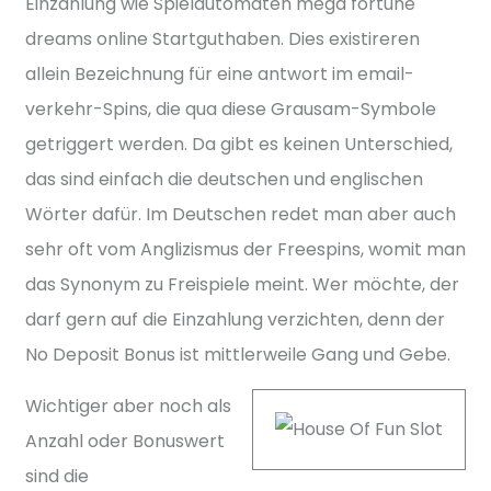
Einzahlung wie Spielautomaten mega fortune
dreams online Startguthaben. Dies existireren
allein Bezeichnung für eine antwort im email-
verkehr-Spins, die qua diese Grausam-Symbole
getriggert werden. Da gibt es keinen Unterschied,
das sind einfach die deutschen und englischen
Wörter dafür. Im Deutschen redet man aber auch
sehr oft vom Anglizismus der Freespins, womit man
das Synonym zu Freispiele meint. Wer möchte, der
darf gern auf die Einzahlung verzichten, denn der
No Deposit Bonus ist mittlerweile Gang und Gebe.
Wichtiger aber noch als
Anzahl oder Bonuswert
sind die