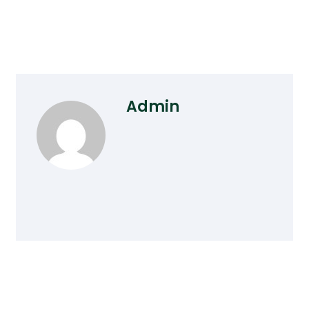
Admin