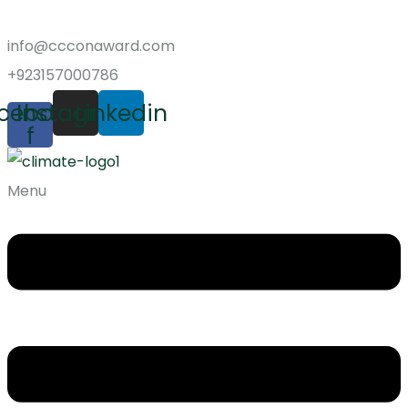
info@ccconaward.com
+923157000786
cebook-
Instagram
Linkedin
f
Menu