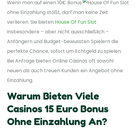
Wenn man auf einen 10€ Bonus
ohne Einzahlung stößt, darf man keine Zeit
verlieren. Sie bieten
House Of Fun Slot
insbesondere – aber nicht ausschließlich –
Anfängern und Budget-bewussten Spielern die
perfekte Chance, sofort um Echtgeld zu spielen.
Bei Anfrage bieten Online Casinos oft sowohl
neuen als auch treuen Kunden ein Angebot ohne
Einzahlung.
Warum Bieten Viele
Casinos 15 Euro Bonus
Ohne Einzahlung An?