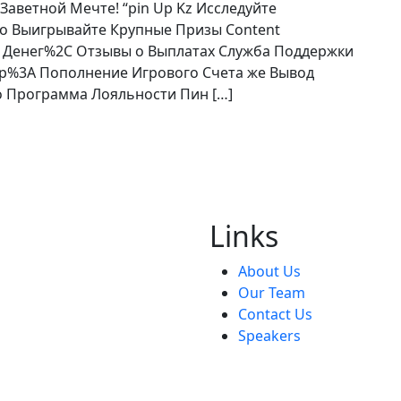
Заветной Мечте! “pin Up Kz Исследуйте
о Выигрывайте Крупные Призы Content
 Денег%2C Отзывы о Выплатах Служба Поддержки
nup%3A Пополнение Игрового Счета же Вывод
o Программа Лояльности Пин […]
Links
About Us
Our Team
Contact Us
Speakers