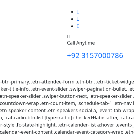
Call Anytime
+92 3157000786
tr-btn-primary, .etn-attendee-form .etn-btn, .etn-ticket-widge
ker-title-info, .etn-event-slider .swiper-pagination-bullet, .
.etn-speaker-slider .swiper-button-next, .etn-speaker-slider
ountdown-wrap .etn-count-item, .schedule-tab-1 .etn-nav li a
.etn-speaker-content .etn-speakers-social a, .event-tab-wrappe
, .cat-radio-btn-list [type=radio]:checked+label:after, .cat-ra
r-style .fc-state-highlight, .etn-calender-list a:hover, .even
.calendar-event-content .calendar-event-category-wrap .etn-