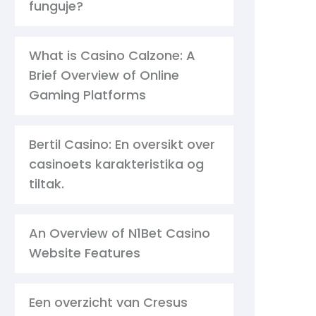
funguje?
What is Casino Calzone: A
Brief Overview of Online
Gaming Platforms
Bertil Casino: En oversikt over
casinoets karakteristika og
tiltak.
An Overview of N1Bet Casino
Website Features
Een overzicht van Cresus