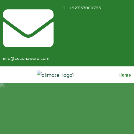
+923157000786
info@ccconaward.com
Home