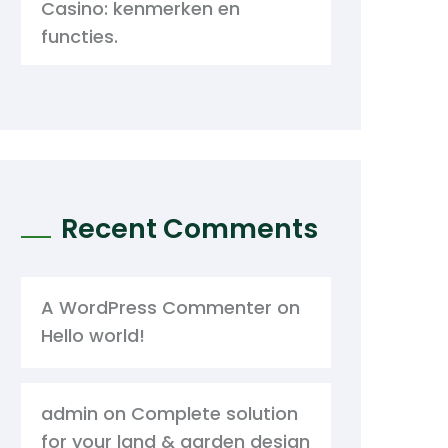
Casino: kenmerken en
functies.
Recent Comments
A WordPress Commenter
on
Hello world!
admin
on
Complete solution
for your land & garden design