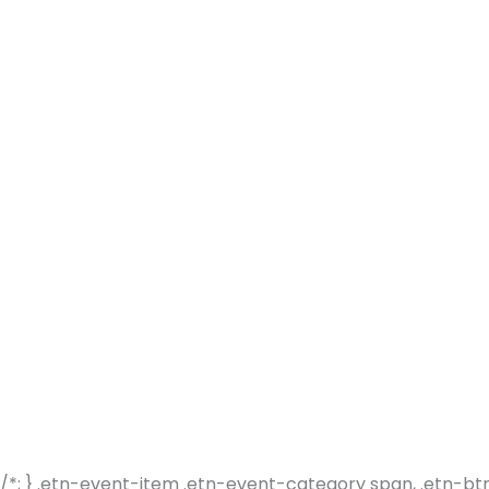
/*; } .etn-event-item .etn-event-category span, .etn-btn