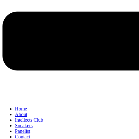
Home
About
Intellects Club
Speakers
Panelist
Contact