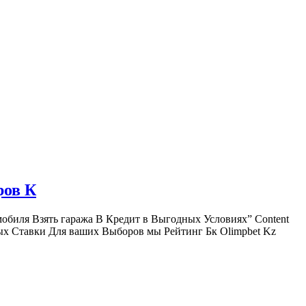
ров К
биля Взять гаража В Кредит в Выгодных Условиях” Content
ых Ставки Для ваших Выборов мы Рейтинг Бк Olimpbet Kz