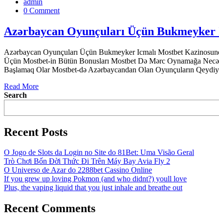
admin
0 Comment
Azərbaycan Oyunçuları Üçün Bukmeyker 
Azərbaycan Oyunçuları Üçün Bukmeyker Icmalı Mostbet Kazinosunda
Üçün Mostbet-in Bütün Bonusları Mostbet Də Mərc Oynamağa Necə 
Başlamaq Olar Mostbet-də Azərbaycandan Olan Oyunçuların Qeydiy
Read More
Search
Recent Posts
O Jogo de Slots da Login no Site do 81Bet: Uma Visão Geral
Trò Chơi Bốn Đời Thức Đi Trên Máy Bay Avia Fly 2
O Universo de Azar do 2288bet Cassino Online
If you grew up loving Pokmon (and who didnt?) youll love
Plus, the vaping liquid that you just inhale and breathe out
Recent Comments