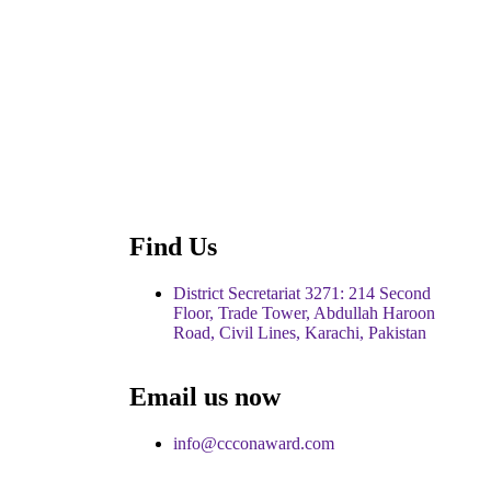
Find Us
District Secretariat 3271: 214 Second
Floor, Trade Tower, Abdullah Haroon
Road, Civil Lines, Karachi, Pakistan
Email us now
info@ccconaward.com