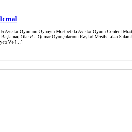
Icmal
 Aviator Oyununu Oynayın Mostbet-də Aviator Oyunu Content Mostbet
Başlamaq Olar Əsl Qumar Oyunçularının Rəyləri Mostbet-dən Salam
yatı Və […]