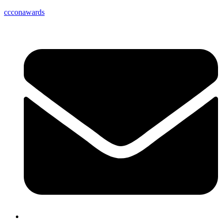
ccconawards