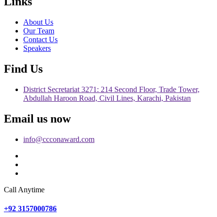
Links
About Us
Our Team
Contact Us
Speakers
Find Us
District Secretariat 3271: 214 Second Floor, Trade Tower,
Abdullah Haroon Road, Civil Lines, Karachi, Pakistan
Email us now
info@ccconaward.com
Call Anytime
+92 3157000786