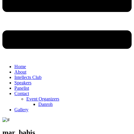
Home
About
Intellects Club
Speakers
Panelist
Contact
Event Organizers
Danroh
Gallery
mar_bahis