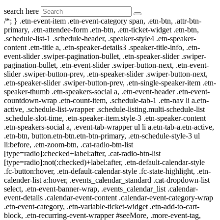
search here
/*; } .etn-event-item .etn-event-category span, .etn-btn, .attr-btn-
primary, .etn-attendee-form .etn-btn, .etn-ticket-widget .etn-btn,
.schedule-list-1 .schedule-header, .speaker-style4 .etn-speaker-
content .etn-title a, .etn-speaker-details3 .speaker-title-info, .etn-
event-slider .swiper-pagination-bullet, .etn-speaker-slider .swiper-
pagination-bullet, .etn-event-slider .swiper-button-next, .etn-event-
slider .swiper-button-prev, .etn-speaker-slider .swiper-button-next,
.etn-speaker-slider .swiper-button-prev, .etn-single-speaker-item .etn-
speaker-thumb .etn-speakers-social a, .etn-event-header .etn-event-
countdown-wrap .etn-count-item, .schedule-tab-1 .etn-nav li a.etn-
active, .schedule-list-wrapper .schedule-listing.multi-schedule-list
.schedule-slot-time, .etn-speaker-item.style-3 .etn-speaker-content
.etn-speakers-social a, .event-tab-wrapper ul li a.etn-tab-a.etn-active,
.etn-btn, button.etn-btn.etn-btn-primary, .etn-schedule-style-3 ul
li:before, .etn-zoom-btn, .cat-radio-btn-list
[type=radio]:checked+label:after, .cat-radio-btn-list
[type=radio]:not(:checked)+label:after, .etn-default-calendar-style
.fc-button:hover, .etn-default-calendar-style .fc-state-highlight, .etn-
calender-list a:hover, .events_calendar_standard .cat-dropdown-list
select, .etn-event-banner-wrap, .events_calendar_list .calendar-
event-details .calendar-event-content .calendar-event-category-wrap
.etn-event-category, .etn-variable-ticket-widget .etn-add-to-cart-
block, .etn-recurring-event-wrapper #seeMore, .more-event-tag,