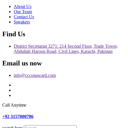
About Us
Our Team
Contact Us
Speakers
Find Us
District Secretariat 3271: 214 Second Floor, Trade Tower,
Abdullah Haroon Road, Civil Lines, Karachi, Pakistan
Email us now
info@ccconaward.com
Call Anytime
+92 3157000786
search here