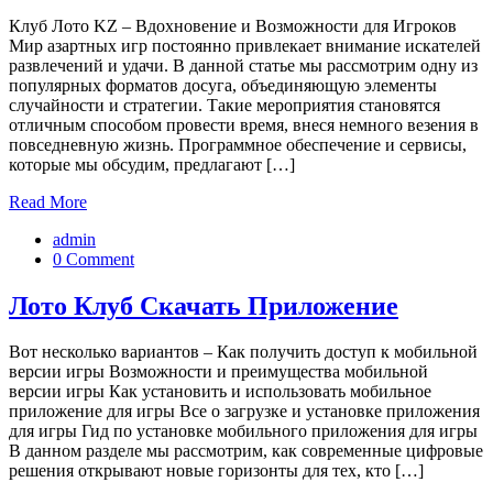
Клуб Лото KZ – Вдохновение и Возможности для Игроков
Мир азартных игр постоянно привлекает внимание искателей
развлечений и удачи. В данной статье мы рассмотрим одну из
популярных форматов досуга, объединяющую элементы
случайности и стратегии. Такие мероприятия становятся
отличным способом провести время, внеся немного везения в
повседневную жизнь. Программное обеспечение и сервисы,
которые мы обсудим, предлагают […]
Read More
admin
0 Comment
Лото Клуб Скачать Приложение
Вот несколько вариантов – Как получить доступ к мобильной
версии игры Возможности и преимущества мобильной
версии игры Как установить и использовать мобильное
приложение для игры Все о загрузке и установке приложения
для игры Гид по установке мобильного приложения для игры
В данном разделе мы рассмотрим, как современные цифровые
решения открывают новые горизонты для тех, кто […]