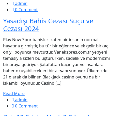
admin
0 Comment
Yasadışı Bahis Cezası Suçu ve
Cezası 2024
Play Now Spor bahisleri zaten bir insanın normal
hayatına girmiştir, bu tür bir eğlence ve ek gelir birkaç
on yıl boyunca mevcuttur. Vanekspres.com.tr yepyeni
temasıyla sizleri buluştururken, sadelik ve modernizmi
bir araya getiriyor. Şatafattan kaçınıyor ve insanlara
haber okuyabilecekleri bir altyapı sunuyor. Ülkemizde
21 olarak da bilinen Blackjack casino oyunu da bir
iskambil oyunudur. Casino […]
Read More
admin
0 Comment