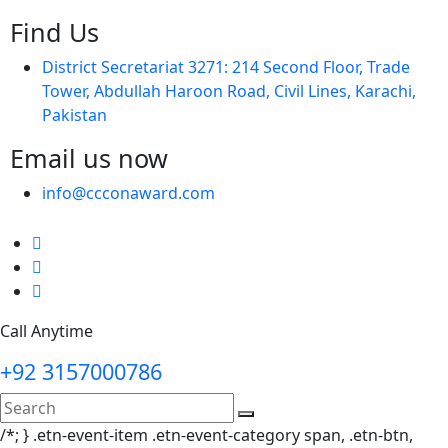
Find Us
District Secretariat 3271: 214 Second Floor, Trade
Tower, Abdullah Haroon Road, Civil Lines, Karachi,
Pakistan
Email us now
info@ccconaward.com
Call Anytime
+92 3157000786
search
here
/*; } .etn-event-item .etn-event-category span, .etn-btn,