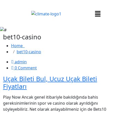
bet10-casino
Home
bet10-casino
admin
0 Comment
Uçak Bileti Bul, Ucuz Uçak Bileti
Fiyatları
Play Now Ancak genel itibariyle bakıldığında bahis
gereksinimlerinin spor ve casino olarak ayrıldığını
söyleyebiliriz. Net olarak anlayabilmeniz için de Bets10