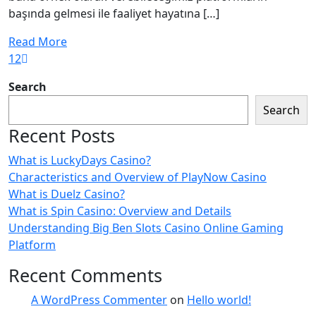
başında gelmesi ile faaliyet hayatına […]
Read More
1
2
Search
Search
Recent Posts
What is LuckyDays Casino?
Characteristics and Overview of PlayNow Casino
What is Duelz Casino?
What is Spin Casino: Overview and Details
Understanding Big Ben Slots Casino Online Gaming
Platform
Recent Comments
A WordPress Commenter
on
Hello world!