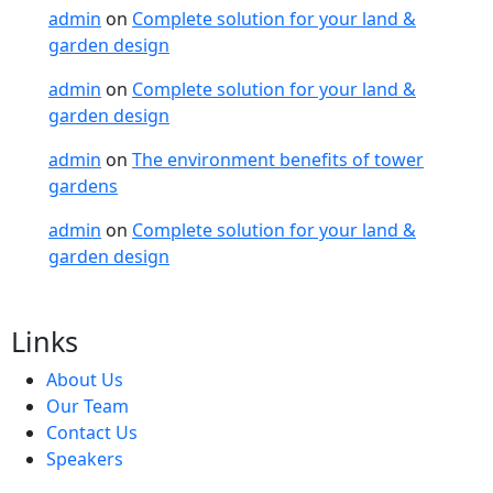
admin
on
Complete solution for your land &
garden design
admin
on
Complete solution for your land &
garden design
admin
on
The environment benefits of tower
gardens
admin
on
Complete solution for your land &
garden design
Links
About Us
Our Team
Contact Us
Speakers