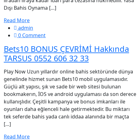
liradan liraya kadar idari para cezasına hükmedilir. Yasa
Dışı Bahis Oynama […]
Read More
admin
0 Comment
Bets10 BONUS ÇEVRİMİ Hakkında
TARSUS 0552 606 32 33
Play Now Uzun yıllardır online bahis sektöründe dünya
genelinde hizmet sunan Bets10 mobil uygulamasıdır.
Güçlü alt yapısı, şık ve sade bir web sitesi bulunan
bookmakerın, İOS ve android uygulaması da son derece
kullanışlıdır. Çeşitli kampanya ve bonus imkanları ile
oyunları daha eğlenceli hale getirmektedir. Bu miktarı
tek seferde bahis yada canlı iddaa alanında bir maçta
[…]
Read More