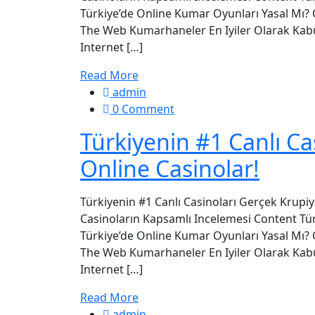
Türkiye’de Online Kumar Oyunları Yasal Mı? 
The Web Kumarhaneler En Iyiler Olarak Kabu
Internet […]
Read More
admin
0 Comment
Türkiyenin #1 Canlı Ca
Online Casinolar!
Türkiyenin #1 Canlı Casinoları Gerçek Krupiye
Casinoların Kapsamlı Incelemesi Content Tür
Türkiye’de Online Kumar Oyunları Yasal Mı? 
The Web Kumarhaneler En Iyiler Olarak Kabu
Internet […]
Read More
admin