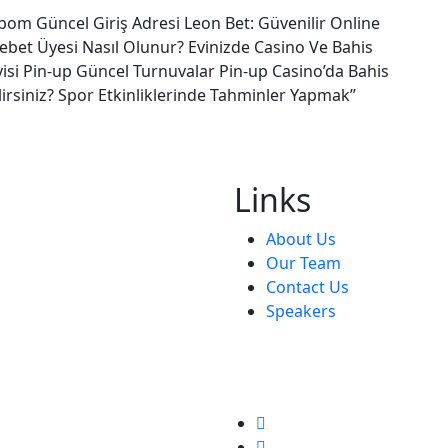
ibom Güncel Giriş Adresi Leon Bet: Güvenilir Online
et Üyesi Nasıl Olunur? Evi̇ni̇zde Casino Ve Bahi̇s
visi Pin-up Güncel Turnuvalar Pin-up Casino’da Bahis
̇rsi̇ni̇z? Spor Etki̇nli̇kleri̇nde Tahmi̇nler Yapmak”
Links
About Us
Our Team
Contact Us
Speakers