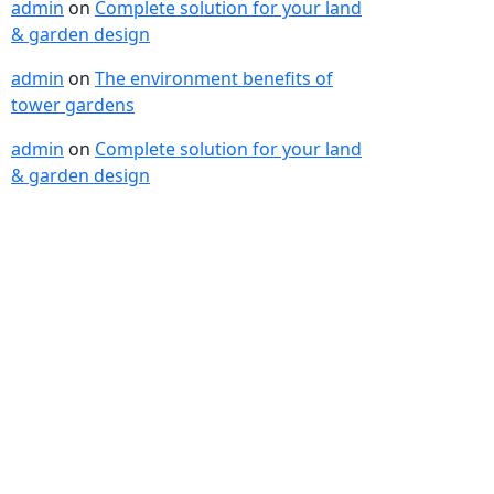
admin
on
Complete solution for your land
& garden design
admin
on
The environment benefits of
tower gardens
admin
on
Complete solution for your land
& garden design