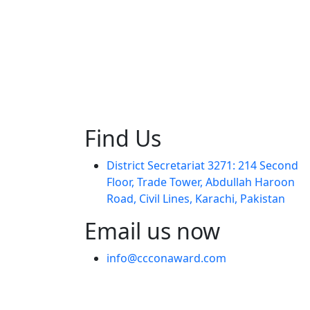
Find Us
District Secretariat 3271: 214 Second
Floor, Trade Tower, Abdullah Haroon
Road, Civil Lines, Karachi, Pakistan
Email us now
info@ccconaward.com