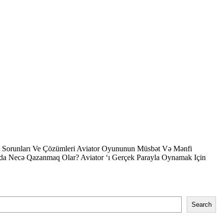
un Sorunları Ve Çözümleri Aviator Oyununun Müsbət Və Mənfi
unda Necə Qazanmaq Olar? Aviator ‘ı Gerçek Parayla Oynamak Için
Search