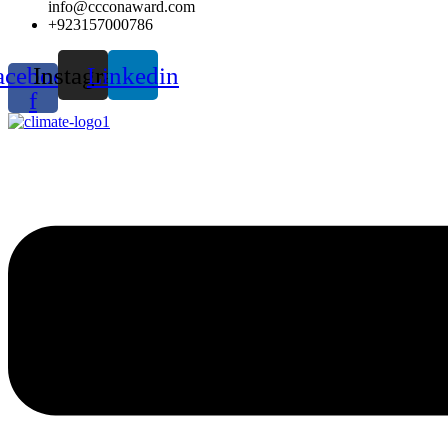
info@ccconaward.com
+923157000786
acebook-
Instagram
Linkedin
f
Menu