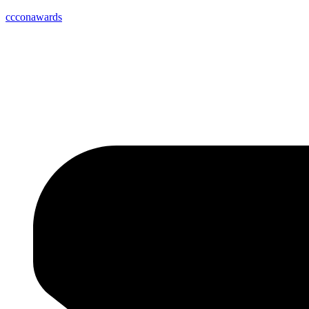
ccconawards