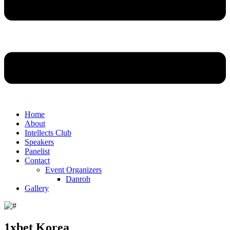
Home
About
Intellects Club
Speakers
Panelist
Contact
Event Organizers
Danroh
Gallery
1xbet Korea