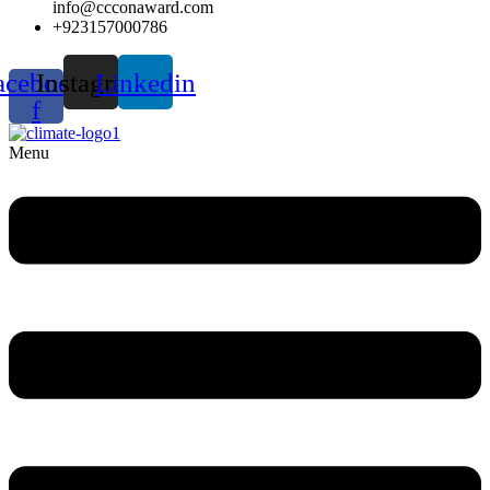
info@ccconaward.com
+923157000786
acebook-
Instagram
Linkedin
f
Menu