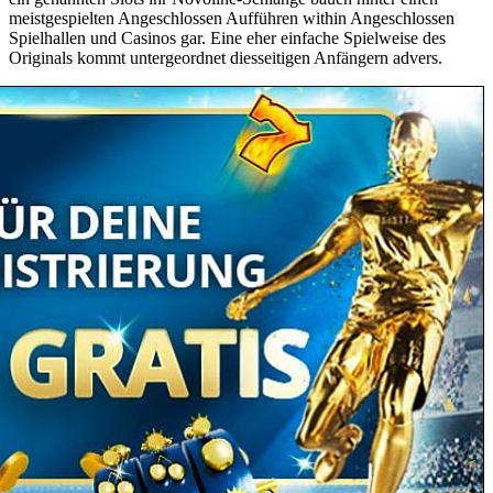
meistgespielten Angeschlossen Aufführen within Angeschlossen
Spielhallen und Casinos gar. Eine eher einfache Spielweise des
Originals kommt untergeordnet diesseitigen Anfängern advers.