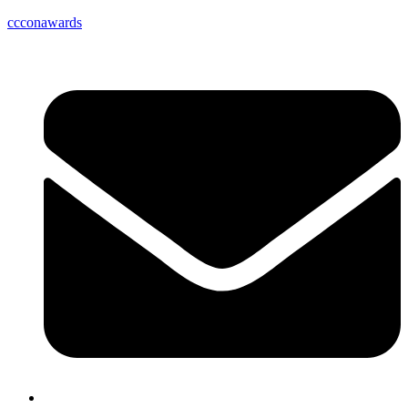
ccconawards