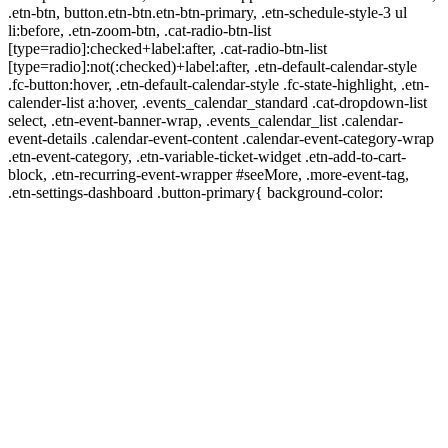
.etn-btn, button.etn-btn.etn-btn-primary, .etn-schedule-style-3 ul
li:before, .etn-zoom-btn, .cat-radio-btn-list
[type=radio]:checked+label:after, .cat-radio-btn-list
[type=radio]:not(:checked)+label:after, .etn-default-calendar-style
.fc-button:hover, .etn-default-calendar-style .fc-state-highlight, .etn-
calender-list a:hover, .events_calendar_standard .cat-dropdown-list
select, .etn-event-banner-wrap, .events_calendar_list .calendar-
event-details .calendar-event-content .calendar-event-category-wrap
.etn-event-category, .etn-variable-ticket-widget .etn-add-to-cart-
block, .etn-recurring-event-wrapper #seeMore, .more-event-tag,
.etn-settings-dashboard .button-primary{ background-color: