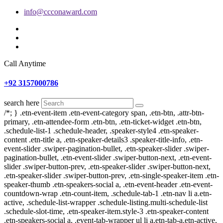
info@ccconaward.com
Call Anytime
+92 3157000786
search here
/*; } .etn-event-item .etn-event-category span, .etn-btn, .attr-btn-
primary, .etn-attendee-form .etn-btn, .etn-ticket-widget .etn-btn,
.schedule-list-1 .schedule-header, .speaker-style4 .etn-speaker-
content .etn-title a, .etn-speaker-details3 .speaker-title-info, .etn-
event-slider .swiper-pagination-bullet, .etn-speaker-slider .swiper-
pagination-bullet, .etn-event-slider .swiper-button-next, .etn-event-
slider .swiper-button-prev, .etn-speaker-slider .swiper-button-next,
.etn-speaker-slider .swiper-button-prev, .etn-single-speaker-item .etn-
speaker-thumb .etn-speakers-social a, .etn-event-header .etn-event-
countdown-wrap .etn-count-item, .schedule-tab-1 .etn-nav li a.etn-
active, .schedule-list-wrapper .schedule-listing.multi-schedule-list
.schedule-slot-time, .etn-speaker-item.style-3 .etn-speaker-content
.etn-speakers-social a, .event-tab-wrapper ul li a.etn-tab-a.etn-active,