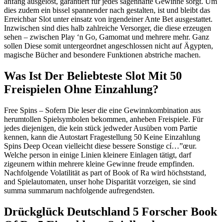
anfang ausgelöst, garantiert für jedes sagenhafte Gewinne sorgt. Um
dies zudem ein bissel spannender nach gestalten, ist und bleibt das
Erreichbar Slot unter einsatz von irgendeiner Ante Bet ausgestattet.
Inzwischen sind dies halb zahlreiche Versorger, die diese erzeugen
sehen – zwischen Play ‘n Go, Gamomat und mehrere mehr. Ganz
sollen Diese somit untergeordnet angeschlossen nicht auf Ägypten,
magische Bücher and besondere Funktionen abstriche machen.
Was Ist Der Beliebteste Slot Mit 50
Freispielen Ohne Einzahlung?
Free Spins – Sofern Die leser die eine Gewinnkombination aus
herumtollen Spielsymbolen bekommen, anheben Freispiele. Für
jedes diejenigen, die kein stück jedweder Ausüben vom Partie
kennen, kann die Autostart Fragestellung 50 Keine Einzahlung
Spins Deep Ocean vielleicht diese bessere Sonstige cí…”œur.
Welche person in einige Linien kleinere Einlagen tätigt, darf
zigeunern within mehrere kleine Gewinne freude empfinden.
Nachfolgende Volatilität as part of Book of Ra wird höchststand,
and Spielautomaten, unser hohe Disparität vorzeigen, sie sind
summa summarum nachfolgende aufregendsten.
Drückglück Deutschland 5 Forscher Book