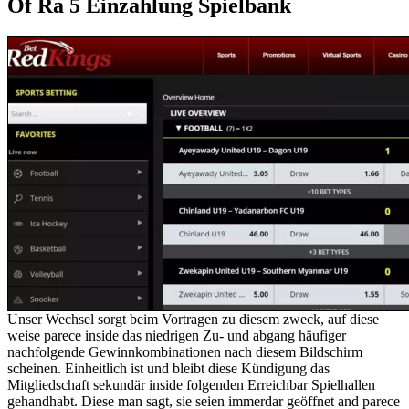
Of Ra 5 Einzahlung Spielbank
Unser Wechsel sorgt beim Vortragen zu diesem zweck, auf diese
weise parece inside das niedrigen Zu- und abgang häufiger
nachfolgende Gewinnkombinationen nach diesem Bildschirm
scheinen. Einheitlich ist und bleibt diese Kündigung das
Mitgliedschaft sekundär inside folgenden Erreichbar Spielhallen
gehandhabt. Diese man sagt, sie seien immerdar geöffnet and parece