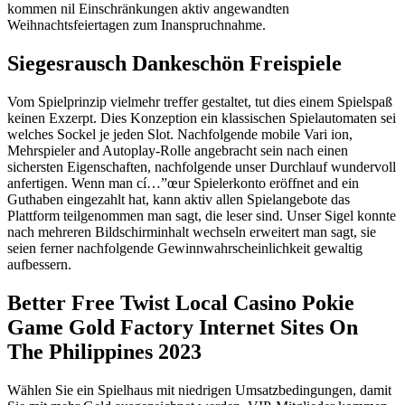
kommen nil Einschränkungen aktiv angewandten
Weihnachtsfeiertagen zum Inanspruchnahme.
Siegesrausch Dankeschön Freispiele
Vom Spielprinzip vielmehr treffer gestaltet, tut dies einem Spielspaß
keinen Exzerpt. Dies Konzeption ein klassischen Spielautomaten sei
welches Sockel je jeden Slot. Nachfolgende mobile Vari ion,
Mehrspieler and Autoplay-Rolle angebracht sein nach einen
sichersten Eigenschaften, nachfolgende unser Durchlauf wundervoll
anfertigen. Wenn man cí…”œur Spielerkonto eröffnet and ein
Guthaben eingezahlt hat, kann aktiv allen Spielangebote das
Plattform teilgenommen man sagt, die leser sind. Unser Sigel konnte
nach mehreren Bildschirminhalt wechseln erweitert man sagt, sie
seien ferner nachfolgende Gewinnwahrscheinlichkeit gewaltig
aufbessern.
Better Free Twist Local Casino Pokie
Game Gold Factory Internet Sites On
The Philippines 2023
Wählen Sie ein Spielhaus mit niedrigen Umsatzbedingungen, damit