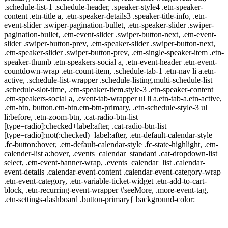
.schedule-list-1 .schedule-header, .speaker-style4 .etn-speaker-
content .etn-title a, .etn-speaker-details3 .speaker-title-info, .etn-
event-slider .swiper-pagination-bullet, .etn-speaker-slider .swiper-
pagination-bullet, .etn-event-slider .swiper-button-next, .etn-event-
slider .swiper-button-prev, .etn-speaker-slider .swiper-button-next,
.etn-speaker-slider .swiper-button-prev, .etn-single-speaker-item .etn-
speaker-thumb .etn-speakers-social a, .etn-event-header .etn-event-
countdown-wrap .etn-count-item, .schedule-tab-1 .etn-nav li a.etn-
active, .schedule-list-wrapper .schedule-listing.multi-schedule-list
.schedule-slot-time, .etn-speaker-item.style-3 .etn-speaker-content
.etn-speakers-social a, .event-tab-wrapper ul li a.etn-tab-a.etn-active,
.etn-btn, button.etn-btn.etn-btn-primary, .etn-schedule-style-3 ul
li:before, .etn-zoom-btn, .cat-radio-btn-list
[type=radio]:checked+label:after, .cat-radio-btn-list
[type=radio]:not(:checked)+label:after, .etn-default-calendar-style
.fc-button:hover, .etn-default-calendar-style .fc-state-highlight, .etn-
calender-list a:hover, .events_calendar_standard .cat-dropdown-list
select, .etn-event-banner-wrap, .events_calendar_list .calendar-
event-details .calendar-event-content .calendar-event-category-wrap
.etn-event-category, .etn-variable-ticket-widget .etn-add-to-cart-
block, .etn-recurring-event-wrapper #seeMore, .more-event-tag,
.etn-settings-dashboard .button-primary{ background-color: