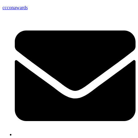
ccconawards