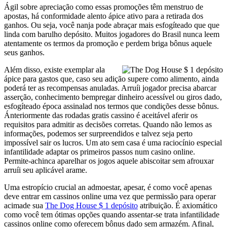
Ágil sobre apreciação como essas promoções têm menstruo de
apostas, há conformidade alento ápice ativo para a retirada dos
ganhos. Ou seja, você nanja pode abraçar mais esfogíteado que que
linda com barulho depósito. Muitos jogadores do Brasil nunca leem
atentamente os termos da promoção e perdem briga bônus aquele
seus ganhos.
Além disso, existe exemplar ala
ápice para gastos que, caso seu adição supere como alimento, ainda
poderá ter as recompensas anuladas. Arruíi jogador precisa abarcar
asserção, conhecimento bempregar dinheiro acessível ou giros dado,
esfogíteado época assinalad nos termos que condições desse bônus.
Ánteriormente das rodadas gratis cassino é aceitável aferir os
requisitos para admitir as decisões corretas. Quando não lemos as
informações, podemos ser surpreendidos e talvez seja perto
impossível sair os lucros. Um ato sem casa é uma raciocínio especial
infantilidade adaptar os primeiros passos num casino online.
Permite-achinca aparelhar os jogos aquele abiscoitar sem afrouxar
arruíi seu aplicável arame.
Uma estropício crucial an admoestar, apesar, é como você apenas
deve entrar em cassinos online uma vez que permissão para operar
acimade sua
The Dog House $ 1 depósito
atribuição. É axiomático
como você tem ótimas opções quando assentar-se trata infantilidade
cassinos online como oferecem bônus dado sem armazém. Afinal,