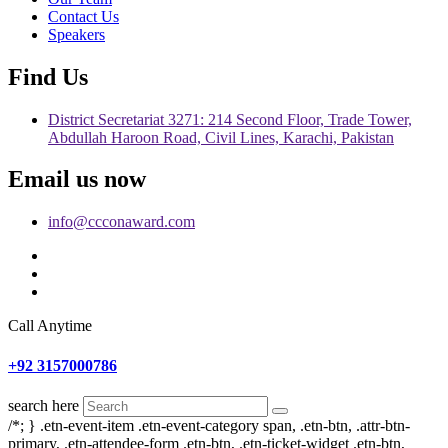
Contact Us
Speakers
Find Us
District Secretariat 3271: 214 Second Floor, Trade Tower,
Abdullah Haroon Road, Civil Lines, Karachi, Pakistan
Email us now
info@ccconaward.com
Call Anytime
+92 3157000786
search here
/*; } .etn-event-item .etn-event-category span, .etn-btn, .attr-btn-
primary, .etn-attendee-form .etn-btn, .etn-ticket-widget .etn-btn,