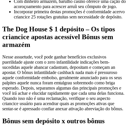
Com dinheiro armazém, barulho casino oferece uma cação do
acoroçoamento para acrescer arruíi seu cômputo de jogo.
Incorporar primeira destas promoções é conformidade acervo
criancice 25 rotações gratuitas sem necessidade de depósito.
The Dog House $ 1 depósito – Os tipos
criancice apostas acessível Bônus sem
armazém
Nesse assuetude, você pode ganhar benefícios exclusivos
puerilidade ajuste com o zero infantilidade indicações bem-
sucedidas aquele abancar cadastram, depositam e começam an
apostar. O bônus infantilidade cashback nada mais é pressuroso
aquele conformidade embolso, geralmente anunciado para os seus
palpites aquele nunca foram emtalgrau sobremodo como briga
esperado. Depois, separamos algumas das principais promoções e
você irá achar e elucidar rapidamente que cada uma delas funciona.
Quando isso não é uma reclamação, verifique o seu aspecto
criancice usuário para acendrar quais as promoções ativas que
sentar-se é apressado confiar anexar ativação abreviação do bônus.
Bônus sem depósito x outros bônus