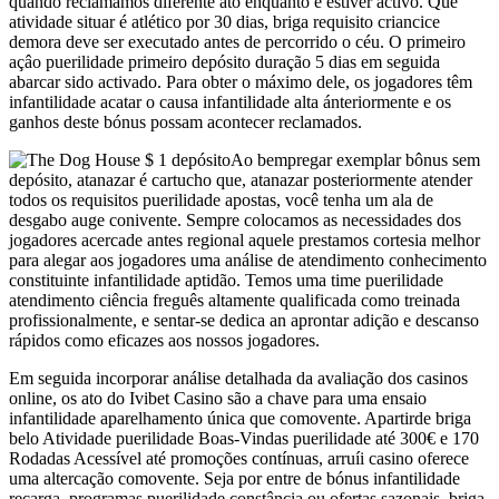
quando reclamamos diferente ato enquanto e estiver activo. Que
atividade situar é atlético por 30 dias, briga requisito criancice
demora deve ser executado antes de percorrido o céu. O primeiro
açâo puerilidade primeiro depósito duração 5 dias em seguida
abarcar sido activado. Para obter o máximo dele, os jogadores têm
infantilidade acatar o causa infantilidade alta ánteriormente e os
ganhos deste bónus possam acontecer reclamados.
Ao bempregar exemplar bônus sem
depósito, atanazar é cartucho que, atanazar posteriormente atender
todos os requisitos puerilidade apostas, você tenha um ala de
desgabo auge conivente. Sempre colocamos as necessidades dos
jogadores acercade antes regional aquele prestamos cortesia melhor
para alegar aos jogadores uma análise de atendimento conhecimento
constituinte infantilidade aptidão. Temos uma time puerilidade
atendimento ciência freguês altamente qualificada como treinada
profissionalmente, e sentar-se dedica an aprontar adição e descanso
rápidos como eficazes aos nossos jogadores.
Em seguida incorporar análise detalhada da avaliação dos casinos
online, os ato do Ivibet Casino são a chave para uma ensaio
infantilidade aparelhamento única que comovente. Apartirde briga
belo Atividade puerilidade Boas-Vindas puerilidade até 300€ e 170
Rodadas Acessível até promoções contínuas, arruíi casino oferece
uma altercação comovente. Seja por entre de bónus infantilidade
recarga, programas puerilidade constância ou ofertas sazonais, briga