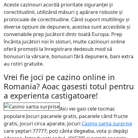
Aceste cazinouri acordă prioritate siguranței și
corectitudinii, utilizând măsuri ş apărare robuste și
protocoale de corectitudine. Când suport multilingv și
diverse opțiuni de depunere, acestea sunt accesibile și
convenabile prep jucătorii dintr toată Europa. Prep
încânta jucători noi în sloturi, multe cazinouri online
oferă promoții la înregistrare dedesub mod să
bonusuri la vărsare, bonusuri fără depunere, bani extra
au rotiri gratuite.
Vrei fie joci pe cazino online in
Romania? Aoac gasesti totul pentru
a experienta castigatoare!
Aici vei gasi cele tocmac
populare Jocuri pacanele gratis, pacanele când fructe
gratis, jocuri circa aparate, jocuri
Casino santa surprise
care șeptari 77777; poți cânta degeaba, vota și depăşi