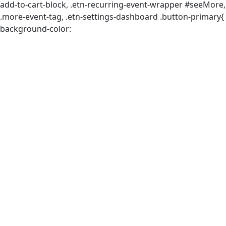
add-to-cart-block, .etn-recurring-event-wrapper #seeMore,
.more-event-tag, .etn-settings-dashboard .button-primary{
background-color: