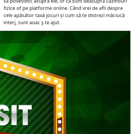
să povestesc asupra ele, of că sunt deasupra cazinouri
fizice of pe platforme online. Când vrei de afli despre
cele apăsător taxă jocuri și cum să te distrezi măciucă
interj, sunt aoac ş te ajut.