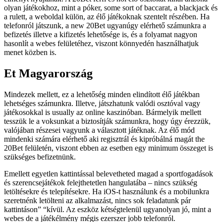
olyan játékokhoz, mint a póker, some sort of baccarat, a blackjack és
a rulett, a weboldal külön, az élő játékoknak szentelt részében. Ha
telefonról játszunk, a new 20Bet ugyanúgy elérhető számunkra a
befizetés illetve a kifizetés lehetősége is, és a folyamat nagyon
hasonlít a webes felületéhez, viszont könnyedén használhatjuk
menet közben is.
Et Magyarország
Mindezek mellett, ez a lehetőség minden elindított élő játékban
lehetséges számunkra. Illetve, játszhatunk valódi osztóval vagy
játékosokkal is usually az online kaszinóban. Bármelyik mellett
tesszük le a voksunkat a biztosítják számunkra, hogy úgy érezzük,
valójában részesei vagyunk a választott játéknak. Az élő mód
mindenki számára elérhető aki regisztrál és kipróbálná magát the
20Bet felületén, viszont ebben az esetben egy minimum összeget is
szükséges befizetnünk.
Emellett egyetlen kattintással belevetheted magad a sportfogadások
és szerencsejátékok felejthetetlen hangulatába – nincs szükség
letöltésekre és telepítésekre. Ha iOS-t használunk és a mobilunkra
szeretnénk letölteni az alkalmazást, nincs sok feladatunk pár
kattintáson” “kívül. Az eszköz kétségtelenül ugyanolyan jó, mint a
webes de a játékélmény mégis ezerszer jobb telefonról.