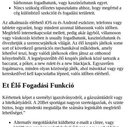
bárhonnan fogadhatunk, vagy kaszinózhatunk egyet.
Nincs szükség előzetes tapasztalatra ahhoz, hogy megértsd a
cég különböző szekcióit és fogadási területeit.
Az alkalmazás elérhető iOS-ra és Android eszközre, telefonra vagy
tabletre egyaránt, hogy mindent azonnal láthassunk valós időben.
Megfelelő internetkapcsolat mellett, pedig akár ágyból, villamoson
vagy várakozás közben is usually fogadhatunk, kaszinózhatunk és
élvezhetjük a szerencsejátékok világát. Az élő krupiés játékok some
sort of következő generációs mechanikával működnek, amely
lehetővé teszi, hogy valódi játékosok ellen játssz az otthonod
kényelméből. A legnépszerűbb élő krupiés játékok közé tartozik a
baccarat, a póker, a new rulett és a new blackjack. Egyszerűen
fogalmazva, minden olyan közösségi játék, ahol másokkal vagy egy
kereskedővel kell kapcsolatba lépned, valós időben elérhető.
Et Élő Fogadási Funkció
Kérhetnek képet a személyi igazolványodról, a gázszámládról vagy
a hitelkártyádról. A 20Bet sportágai nagyon szerteágazóak, és szinte
biztos, hogy mindenki megtalálja the számára leginkább megfelelő
lehetőséget.”
Alternatív megoldásként küldhetsz e-mailt a címre, vagy