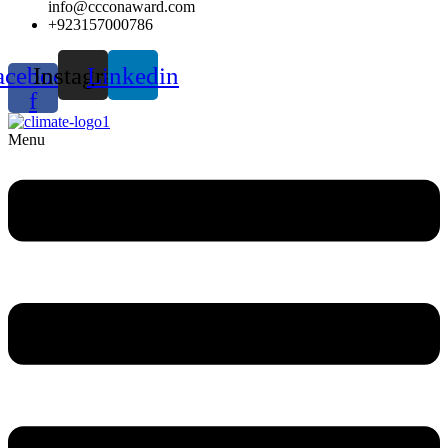
info@ccconaward.com
+923157000786
acebook-
Instagram
Linkedin
f
Menu