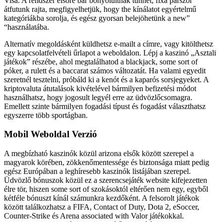
Visa. A rendszer elsőre bár bonyolultnak tűnhet, fixa párszor
átfutunk rajta, megfigyelhetjük, hogy the kínálatot egyértelmű
kategóriákba sorolja, és egész gyorsan belejöhetünk a new”
“használatába.
Alternatív megoldásként küldhetsz e-mailt a címre, vagy kitölthetsz
egy kapcsolatfelvételi űrlapot a weboldalon. Lépj a kaszinó „Asztali
játékok” részébe, ahol megtalálhatod a blackjack, some sort of
póker, a rulett és a baccarat számos változatát. Ha valami egyedit
szeretnél tesztelni, próbáld ki a kenót és a kaparós sorsjegyeket. A
kriptovaluta átutalások kivételével bármilyen befizetési módot
használhatsz, hogy jogosult legyél erre az üdvözlőcsomagra.
Emellett szinte bármilyen fogadási típust és fogadást választhatsz
egyszerre több sportágban.
Mobil Weboldal Verzió
A megbízható kaszinók közül arizona elsők között szerepel a
magyarok körében, zökkenőmentessége és biztonsága miatt pedig
egész Európában a leghíresebb kaszinók listájában szerepel.
Üdvözlő bónuszok közül ez a szerencsejáték website kifejezetten
élre tör, hiszen some sort of szokásoktól eltérően nem egy, egyből
kétféle bónuszt kínál számunkra kezdőként. A felsorolt játékok
között találkozhatsz a FIFA, Contact of Duty, Dota 2, eSoccer,
Counter-Strike és Arena associated with Valor játékokkal.