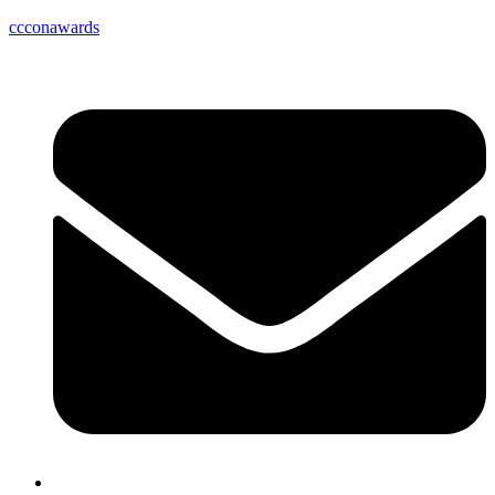
ccconawards