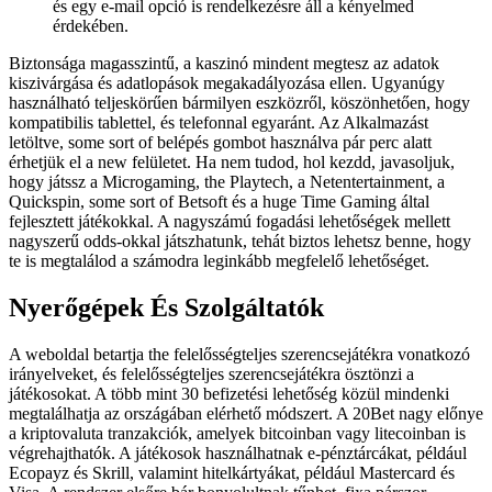
és egy e-mail opció is rendelkezésre áll a kényelmed
érdekében.
Biztonsága magasszintű, a kaszinó mindent megtesz az adatok
kiszivárgása és adatlopások megakadályozása ellen. Ugyanúgy
használható teljeskörűen bármilyen eszközről, köszönhetően, hogy
kompatibilis tablettel, és telefonnal egyaránt. Az Alkalmazást
letöltve, some sort of belépés gombot használva pár perc alatt
érhetjük el a new felületet. Ha nem tudod, hol kezdd, javasoljuk,
hogy játssz a Microgaming, the Playtech, a Netentertainment, a
Quickspin, some sort of Betsoft és a huge Time Gaming által
fejlesztett játékokkal. A nagyszámú fogadási lehetőségek mellett
nagyszerű odds-okkal játszhatunk, tehát biztos lehetsz benne, hogy
te is megtalálod a számodra leginkább megfelelő lehetőséget.
Nyerőgépek És Szolgáltatók
A weboldal betartja the felelősségteljes szerencsejátékra vonatkozó
irányelveket, és felelősségteljes szerencsejátékra ösztönzi a
játékosokat. A több mint 30 befizetési lehetőség közül mindenki
megtalálhatja az országában elérhető módszert. A 20Bet nagy előnye
a kriptovaluta tranzakciók, amelyek bitcoinban vagy litecoinban is
végrehajthatók. A játékosok használhatnak e-pénztárcákat, például
Ecopayz és Skrill, valamint hitelkártyákat, például Mastercard és