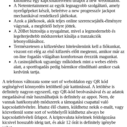
kitölthetsz egy kapcsolatfelvételi űrlapot a new weboldalon.
A Netentertainment az egyik legnagyobb szolgáltató, amely
nyerőgépeket készít, beleértve a new progresszív jackpot
mechanikával rendelkező játékokat.
Azok a játékosok, akik teljes online szerencsejáték-élményre
vágynak, a megfelelő helyre jöttek.
A 20Bet biztosítja a nyugalmat, mivel a legmodernebb és
legelterjedtebb módszereket kínálja a tranzakciók
lebonyolításához.
Természetesen a kifizetéshez hitelesítenünk kell a fiókunkat,
viszont ezt elég az első kifizetés előtt megtenni, amikor már az
on-line fogadás világában komfortosan érezzük magunkat.
A casinojátékok ugyanúgy működnek mint a webes elérés
alatt, a sportfogadás pedig bármikor elindítható amikor csak
kedvünk tartja.
A telefonos változata some sort of weboldalon egy QR kód
segítségével könnyedén letölthető pár kattintással. A letöltése is
definitely nagyon egyszerű, egy QR-kód beolvasásával és az adatok
megadásával már használhatjuk is definitely az appot. Nem, de
vannak hatékonyabb módszerek a támogatási csapattal való
kapcsolatfelvételre. Írhatsz élő chaten, küldhetsz nekik e-mailt, vagy
közvetlenül some sort of webhelyről küldhetsz always be
kapcsolatfelvételi űrlapot. A kriptovaluta kérelmek feldolgozása
kicsivel hosszabb ideig tart, és akár 12 órát is definitely igénybe