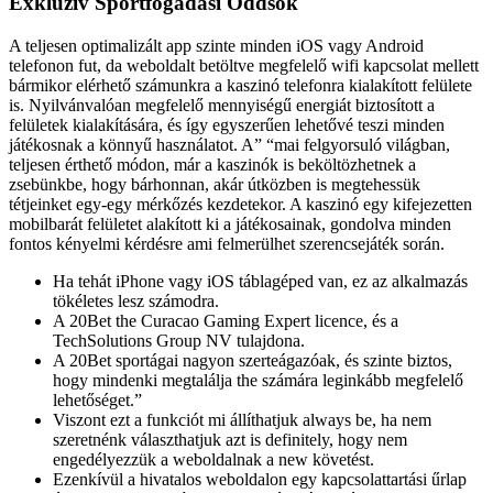
Exkluzív Sportfogadási Oddsok
A teljesen optimalizált app szinte minden iOS vagy Android
telefonon fut, da weboldalt betöltve megfelelő wifi kapcsolat mellett
bármikor elérhető számunkra a kaszinó telefonra kialakított felülete
is. Nyilvánvalóan megfelelő mennyiségű energiát biztosított a
felületek kialakítására, és így egyszerűen lehetővé teszi minden
játékosnak a könnyű használatot. A” “mai felgyorsuló világban,
teljesen érthető módon, már a kaszinók is beköltözhetnek a
zsebünkbe, hogy bárhonnan, akár útközben is megtehessük
tétjeinket egy-egy mérkőzés kezdetekor. A kaszinó egy kifejezetten
mobilbarát felületet alakított ki a játékosainak, gondolva minden
fontos kényelmi kérdésre ami felmerülhet szerencsejáték során.
Ha tehát iPhone vagy iOS táblagéped van, ez az alkalmazás
tökéletes lesz számodra.
A 20Bet the Curacao Gaming Expert licence, és a
TechSolutions Group NV tulajdona.
A 20Bet sportágai nagyon szerteágazóak, és szinte biztos,
hogy mindenki megtalálja the számára leginkább megfelelő
lehetőséget.”
Viszont ezt a funkciót mi állíthatjuk always be, ha nem
szeretnénk választhatjuk azt is definitely, hogy nem
engedélyezzük a weboldalnak a new követést.
Ezenkívül a hivatalos weboldalon egy kapcsolattartási űrlap