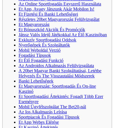
Az Online Sportfogadás Egyszerű Használata
Et App, Avagy Játszunk Akár Mobilon Is!
Et Fizetési És Banki Lehetőségei
Részletes 20bet Magyarország Felülvizsgálat
Et Magyarország
Et Bónuszkód Akciók És Promóciók
Játssz Valós Idejű Játékokkal Az Élő Kaszinóban
Exkluzív Sportfogadási Oddsok
Nyerőgépek És Szolgáltatók
Mobil Weboldal Verzió
Fogadási Típusok
Et Élő Fogadási Funkció
Az Androidos Alkalmazás Felülvizsgálata
A 20bet Magyar Banki Szolgáltatásai, Letétbe
Helyezés És The Visszautalási Módszerek
Banki Lehetőségek
Et Magyarország: Sportfogadás És On-line
Kaszinó
Et Sportfogadási Áttekintés: Fogadj Több Ezer
Eseményre
Mobil Ügyfélszolgálat The Bet20-nál
Az Ios Alkalmazás Leírása
Sportpiacok És Fogadási Típusok
Et App Webes Elérése
Et Kaszinó Áttekintés