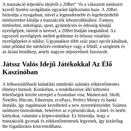
A tranzakció teljesítési idejéről a 20Bet” “és a választott módszert
kezelő fizetési szolgáltatás egyaránt tájékoztatni haze. A 20Bet
biztosítja a nyugalmat, mivel a legmodernebb és legelterjedtebb
módszereket kínálja a tranzakciók lebonyolításához. Fantasy,
történelmi, mitológiai, sport, gyümölcsös és édesség témájú
nyerőgépek, bármit is keresel, a 20Bet listáján megtalálod. Az
egyszerű nyerőgépek mellett goldmine és bónusz vásárlási
nyerőgépeket is találsz. Ugyanakkor több száz piaci opciót kínálnak,
mint például the mérkőzés eredménye vagy a félidő, a szögletek és
az ázsiai hendikep, amely nagyon népszerűnek bizonyult.
Játssz Valós Idejű Játékokkal Az Élő
Kaszinóban
A felhasználóbarát kialakítás mindenki számára zökkenőmentes
élményt biztosít. Konkrétan, a rendelkezésre álló kifizetési
lehetőségek között szerepel a Australian visa, Mastercard, Skrill,
Neteller, Bitcoin, Ethereum, ecoPayz, Perfect Money és banki
átutalás, így rugalmasan kezelheted a new nyereményeidet. Számos
módszert biztosítottak, beleértve az e-pénztárcákat, a hitel- és betéti
kártyákat, valamint a kriptovalutákat. Ez biztosítja, hogy a
tranzakciók gyorsak és zökkenőmentesek legyenek, így kizárólag
the fogadásokra koncentrálhatsz.