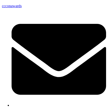
ccconawards