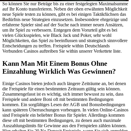
So können Sie nur Beträge bis zu einer festgelegten Maximalsumme
auf Ihr Konto transferieren. Neben der oben erwähnten Möglichkeit
neue Spiele testen zu können, gibt es bei einigen Taktikfüchsen das
Bedürfnis neue Strategien einzusetzen. Insbesondere ehrgeizige und
erfahrene Spieler sind auf der Suche nach immer neuen Ansätzen,
um ihr Spiel zu verbessern. Entgegen dem Vorurteil gibt es bei
vielen Glücksspielen, wie Black Jack und Poker, sehr wohl
Möglichkeiten, das Spiel zu beeinflussen und strategisch sinnvollere
Entscheidungen zu treffen. Freispiele within Deutschlands
Verbunden Casinos auftreiben Sie within unserer Verkettete liste.
Kann Man Mit Einem Bonus Ohne
Einzahlung Wirklich Was Gewinnen?
Einige Casinos bieten jedoch auch längere Zeiträume an, bei denen
die Freispiele für einen bestimmten Zeitraum gültig sein können.
Zusammengefasst ist es wichtig, sich immer bewusst zu sein, dass
Freispiele und andere Boni oft mit bestimmten Bedingungen
kommen. Ein sorgfältiges Lesen der AGB und Bonusbedingungen
kann späteren Überraschungen vorbeugen. In vielen Online-Casinos
sind Freispiele ein beliebter Bonus für Spieler. Allerdings kommen
diese oft mit bestimmten Bedingungen, zu denen auch maximale
Auszahlungslimits für Gewinne aus den Freispielen zählen können.
Hier erhalten Sie 20 No Deposit Freispiele, wenn Sie sich anmelden