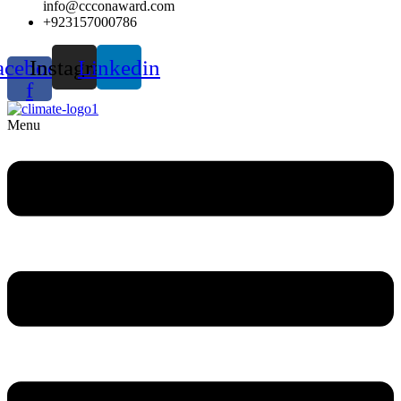
info@ccconaward.com
+923157000786
acebook-
Instagram
Linkedin
f
Menu