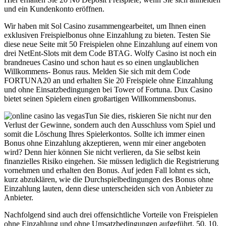
und ein Kundenkonto eröffnen.
Wir haben mit Sol Casino zusammengearbeitet, um Ihnen einen
exklusiven Freispielbonus ohne Einzahlung zu bieten. Testen Sie
diese neue Seite mit 50 Freispielen ohne Einzahlung auf einem von
drei NetEnt-Slots mit dem Code BTAG. Wolfy Casino ist noch ein
brandneues Casino und schon haut es so einen unglaublichen
Willkommens- Bonus raus. Melden Sie sich mit dem Code
FORTUNA20 an und erhalten Sie 20 Freispiele ohne Einzahlung
und ohne Einsatzbedingungen bei Tower of Fortuna. Dux Casino
bietet seinen Spielern einen großartigen Willkommensbonus.
Tun Sie dies, riskieren Sie nicht nur den
Verlust der Gewinne, sondern auch den Ausschluss vom Spiel und
somit die Löschung Ihres Spielerkontos. Sollte ich immer einen
Bonus ohne Einzahlung akzeptieren, wenn mir einer angeboten
wird? Denn hier können Sie nicht verlieren, da Sie selbst kein
finanzielles Risiko eingehen. Sie müssen lediglich die Registrierung
vornehmen und erhalten den Bonus. Auf jeden Fall lohnt es sich,
kurz abzuklären, wie die Durchspielbedingungen des Bonus ohne
Einzahlung lauten, denn diese unterscheiden sich von Anbieter zu
Anbieter.
Nachfolgend sind auch drei offensichtliche Vorteile von Freispielen
ohne Einzahlung und ohne Umsatzbedingungen aufgeführt. 50, 10,