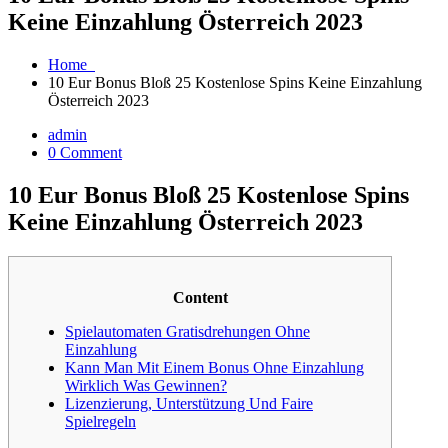
Keine Einzahlung Österreich 2023
Home
10 Eur Bonus Bloß 25 Kostenlose Spins Keine Einzahlung
Österreich 2023
admin
0 Comment
10 Eur Bonus Bloß 25 Kostenlose Spins
Keine Einzahlung Österreich 2023
Content
Spielautomaten Gratisdrehungen Ohne
Einzahlung
Kann Man Mit Einem Bonus Ohne Einzahlung
Wirklich Was Gewinnen?
Lizenzierung, Unterstützung Und Faire
Spielregeln