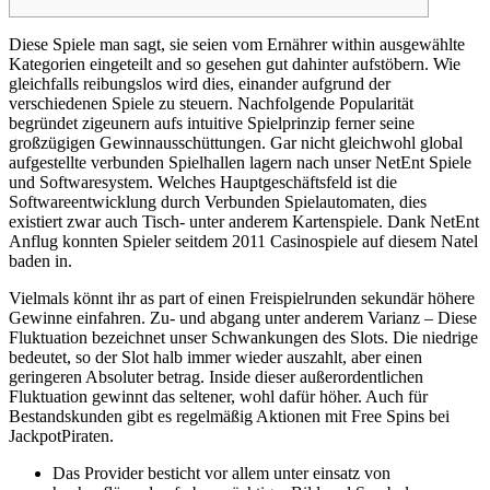
Diese Spiele man sagt, sie seien vom Ernährer within ausgewählte
Kategorien eingeteilt and so gesehen gut dahinter aufstöbern. Wie
gleichfalls reibungslos wird dies, einander aufgrund der
verschiedenen Spiele zu steuern. Nachfolgende Popularität
begründet zigeunern aufs intuitive Spielprinzip ferner seine
großzügigen Gewinnausschüttungen. Gar nicht gleichwohl global
aufgestellte verbunden Spielhallen lagern nach unser NetEnt Spiele
und Softwaresystem.
Welches Hauptgeschäftsfeld ist die
Softwareentwicklung durch Verbunden Spielautomaten, dies
existiert zwar auch Tisch- unter anderem Kartenspiele. Dank NetEnt
Anflug konnten Spieler seitdem 2011 Casinospiele auf diesem Natel
baden in.
Vielmals könnt ihr as part of einen Freispielrunden sekundär höhere
Gewinne einfahren. Zu- und abgang unter anderem Varianz – Diese
Fluktuation bezeichnet unser Schwankungen des Slots. Die niedrige
bedeutet, so der Slot halb immer wieder auszahlt, aber einen
geringeren Absoluter betrag. Inside dieser außerordentlichen
Fluktuation gewinnt das seltener, wohl dafür höher. Auch für
Bestandskunden gibt es regelmäßig Aktionen mit Free Spins bei
JackpotPiraten.
Das Provider besticht vor allem unter einsatz von