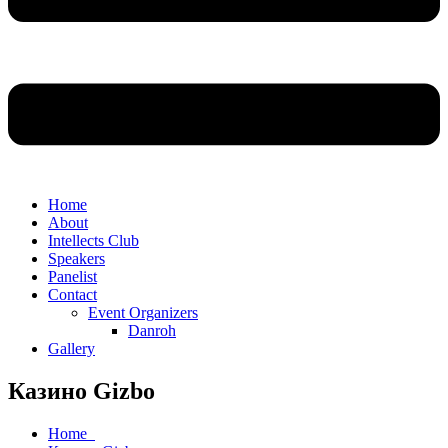
Home
About
Intellects Club
Speakers
Panelist
Contact
Event Organizers
Danroh
Gallery
Казино Gizbo
Home