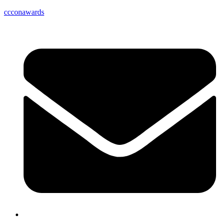
ccconawards