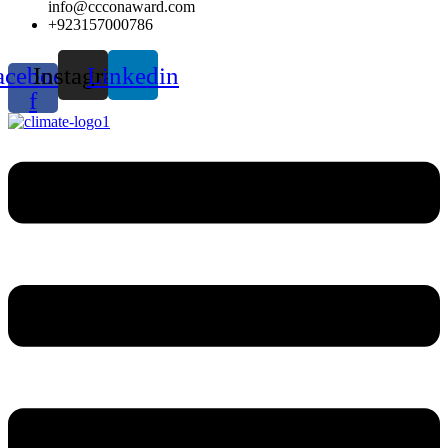
info@ccconaward.com
+923157000786
acebook-
Instagram
Linkedin
f
Menu