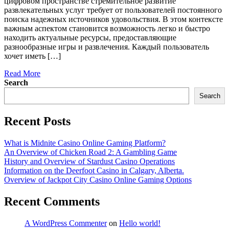
цифровом пространстве стремительное развитие
развлекательных услуг требует от пользователей постоянного
поиска надежных источников удовольствия. В этом контексте
важным аспектом становится возможность легко и быстро
находить актуальные ресурсы, предоставляющие
разнообразные игры и развлечения. Каждый пользователь
хочет иметь […]
Read More
Search
Search
Recent Posts
What is Midnite Casino Online Gaming Platform?
An Overview of Chicken Road 2: A Gambling Game
History and Overview of Stardust Casino Operations
Information on the Deerfoot Casino in Calgary, Alberta.
Overview of Jackpot City Casino Online Gaming Options
Recent Comments
A WordPress Commenter
on
Hello world!